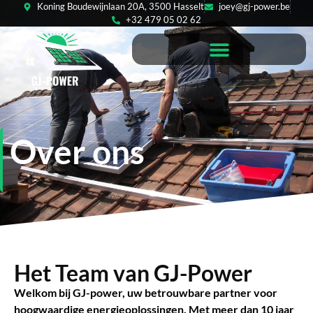
Koning Boudewijnlaan 20A, 3500 Hasselt
joey@gj-power.be
+32 479 05 02 62
Over ons
Het Team van GJ-Power
Welkom bij GJ-power, uw betrouwbare partner voor
hoogwaardige energieoplossingen. Met meer dan 10 jaar