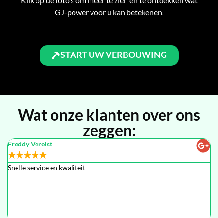
Klik op de foto’s om meer te zien en te ontdekken wat
GJ-power voor u kan betekenen.
START UW VERBOUWING
Wat onze klanten over ons
zeggen:
Freddy Verelst
Da
★
★
★
★
★
Snelle service en kwaliteit
De