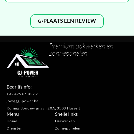
PLAATS EEN REVIEW
Premium dakwerken en
zonnepanelen
Bedrijfsinfo:
+32 479 05 02 62
joey@gj-power.be
Koning Boudewijnlaan 20A, 3500 Hasselt
Menu
Snelle links
Home
Dakwerken
Diensten
Zonnepanelen